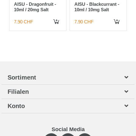
AISU - Dragonfruit -
AISU - Blackcurrant -
10ml / 20mg Salt
10ml / 10mg Salt
7.90 CHF
7.90 CHF
 DEN WARENKORB
IN DEN WARENKORB
IN DEN WARENKORB
Sortiment
Filialen
Konto
Social Media