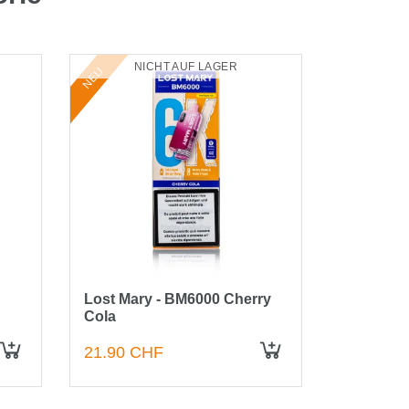
NICHT AUF LAGER
NI
NEU
NEU
Lost Mary - BM6000 Cherry
Lost Mar
Cola
Grape
21.90 CHF
21.90 C