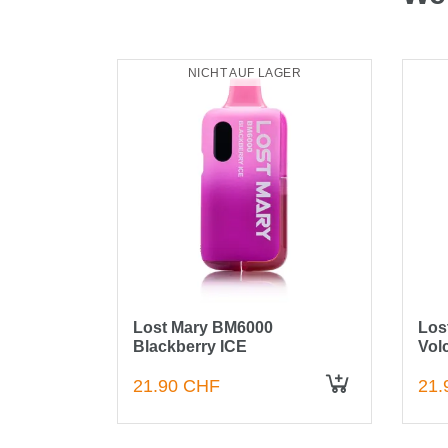
GER
NICHT AUF LAGER
 Kiwi
Lost Mary BM6000
Los
Blackberry ICE
Vol
21.90 CHF
21.