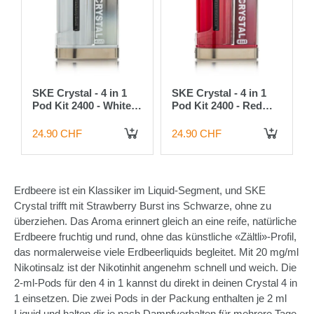
SKE Crystal - 4 in 1
SKE Crystal - 4 in 1
Pod Kit 2400 - White
Pod Kit 2400 - Red
Edition mit 4 Pods
Edition mit 4 Pods
mixed
mixed
24.90 CHF
24.90 CHF
Erdbeere ist ein Klassiker im Liquid-Segment, und SKE
Crystal trifft mit Strawberry Burst ins Schwarze, ohne zu
überziehen. Das Aroma erinnert gleich an eine reife, natürliche
Erdbeere fruchtig und rund, ohne das künstliche «Zältli»-Profil,
das normalerweise viele Erdbeerliquids begleitet. Mit 20 mg/ml
Nikotinsalz ist der Nikotinhit angenehm schnell und weich. Die
2-ml-Pods für den 4 in 1 kannst du direkt in deinen Crystal 4 in
1 einsetzen. Die zwei Pods in der Packung enthalten je 2 ml
Liquid und halten dir je nach Dampfverhalten für mehrere Tage.