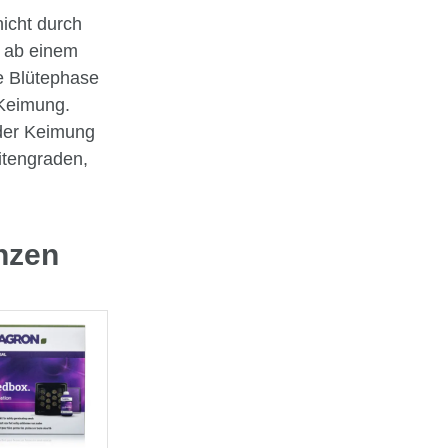
icht durch
 ab einem
e Blütephase
 Keimung.
 der Keimung
eitengraden,
anzen