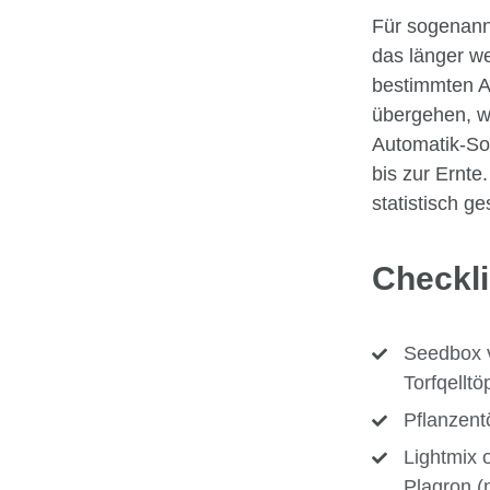
Für sogenannt
das länger w
bestimmten A
übergehen, wä
Automatik-So
bis zur Ernte
statistisch g
Checkli
Seedbox v
Torfqellt
Pflanzent
Lightmix 
Plagron (n