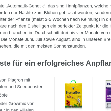
e „Automatik-Genetik“, das sind Hanfpflanzen, welche n
erden der Nächte zum Blühen gebracht werden, sondern
lter der Pflanze (meist 3-5 Wochen nach Keimung) in di
re nach den Eisheiligen ein perfekter Zeitpunkt für die
rten brauchen im Durchschnitt drei bis vier Monate von
. Die Monate Juni, Juli sowie August, sind in unseren Br
esehen, die mit den meisten Sonnenstunden.
ste für ein erfolgreiches Anpfl
on Plagron mit
öpfen und Seedbooster
öpfe
oder Growmix von
ur in den Filialen