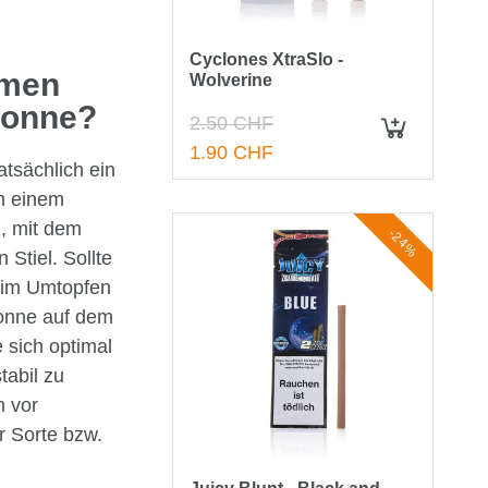
Cyclones XtraSlo -
amen
Wolverine
 Sonne?
2.50 CHF
IN DEN WARENKORB
1.90 CHF
atsächlich ein
n einem
h, mit dem
-24%
Stiel. Sollte
beim Umtopfen
 Sonne auf dem
 sich optimal
tabil zu
m vor
r Sorte bzw.