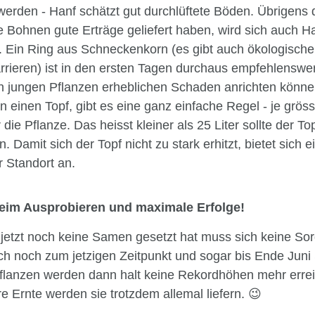
werden - Hanf schätzt gut durchlüftete Böden. Übrigens 
e Bohnen gute Erträge geliefert haben, wird sich auch Ha
. Ein Ring aus Schneckenkorn (es gibt auch ökologische
rieren) ist in den ersten Tagen durchaus empfehlenswer
 jungen Pflanzen erheblichen Schaden anrichten könne
n einen Topf, gibt es eine ganz einfache Regel - je gröss
ie Pflanze. Das heisst kleiner als 25 Liter sollte der Top
. Damit sich der Topf nicht zu stark erhitzt, bietet sich e
r Standort an.
beim Ausprobieren und maximale Erfolge!
s jetzt noch keine Samen gesetzt hat muss sich keine S
h noch zum jetzigen Zeitpunkt und sogar bis Ende Jun
Pflanzen werden dann halt keine Rekordhöhen mehr erre
e Ernte werden sie trotzdem allemal liefern.
😉