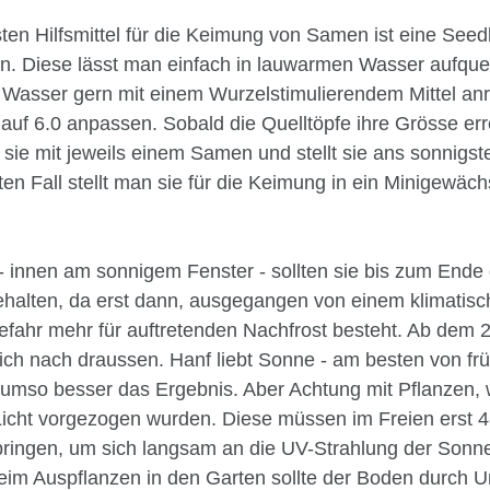
ten Hilfsmittel für die Keimung von Samen ist eine Seed
en. Diese lässt man einfach in lauwarmen Wasser aufquel
 Wasser gern mit einem Wurzelstimulierendem Mittel an
uf 6.0 anpassen. Sobald die Quelltöpfe ihre Grösse err
sie mit jeweils einem Samen und stellt sie ans sonnigst
en Fall stellt man sie für die Keimung in ein Minigewäch
- innen am sonnigem Fenster - sollten sie bis zum Ende
behalten, da erst dann, ausgegangen von einem klimatis
efahr mehr für auftretenden Nachfrost besteht. Ab dem 2
ich nach draussen. Hanf liebt Sonne - am besten von früh
umso besser das Ergebnis. Aber Achtung mit Pflanzen, 
Licht vorgezogen wurden. Diese müssen im Freien erst 4
bringen, um sich langsam an die UV-Strahlung der Sonn
im Auspflanzen in den Garten sollte der Boden durch 