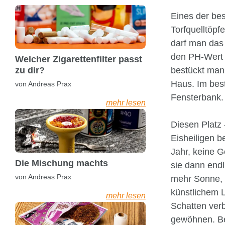
Eines der bes
Torfquelltöpf
darf man das
den PH-Wert a
Welcher Zigarettenfilter passt
zu dir?
bestückt man 
Haus. Im best
von Andreas Prax
Fensterbank.
mehr lesen
Diesen Platz 
Eisheiligen 
Jahr, keine G
Die Mischung machts
sie dann endl
von Andreas Prax
mehr Sonne, 
künstlichem 
mehr lesen
Schatten ver
gewöhnen. Be