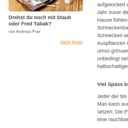
aufgelockert 
Jahr zuvor di
Drehst du noch mit Staub
Hause fühlen
oder Fred Tabak?
Schneckenbar
von Andreas Prax
Schnecken an
mehr lesen
Auspflanzen i
umso grösser d
unbedingt sein
halbschattige
Viel Spass 
Jeder der bi
Man kann auc
setzen. Die 
eine rauchbar