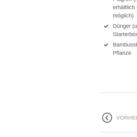
erhältlic
möglich)
Dünger (
Starterbo
Bambusst
Pflanze
VORHE