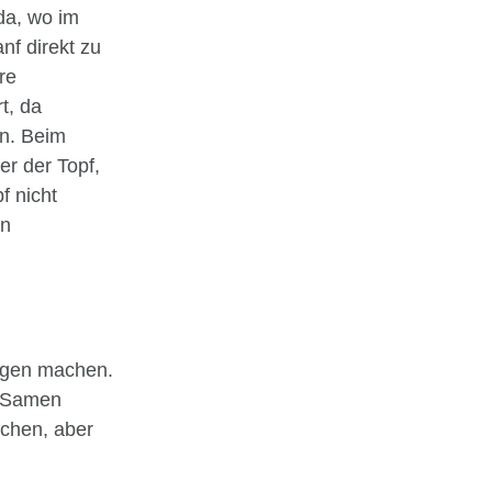
da, wo im
nf direkt zu
re
t, da
n. Beim
er der Topf,
f nicht
in
orgen machen.
i Samen
ichen, aber