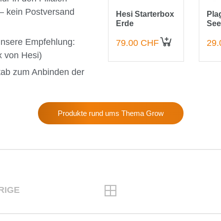
h – kein Postversand
Hesi Starterbox
Pla
Erde
See
(Ke
unsere Empfehlung:
79.00 CHF
29.
IN DEN WARENKORB
x von Hesi)
ab zum Anbinden der
Produkte rund ums Thema Grow
RIGE