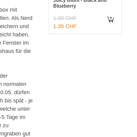
Juicy Blunt - Black and
Blueberry
box mit
len. Als Nerd
1.80 CHF
IN DEN WARENKORB
reichern und
1.35 CHF
eicht haben,
e Fenster im
shaus für die
 der
ch normalen
0.05. dürfen
 bis spät - je
welche unter
-5 Tage im
e zu
Umgraben gut