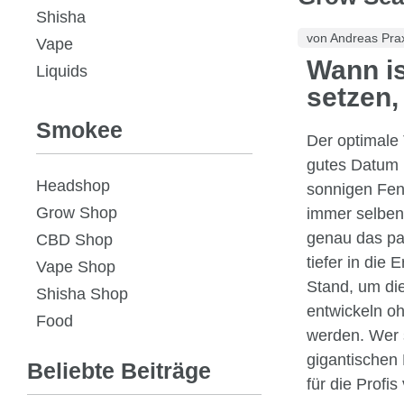
Shisha
von Andreas Pr
Vape
Wann is
Liquids
setzen,
Smokee
Der optimale 
gutes Datum 
Headshop
sonnigen Fens
Grow Shop
immer selben 
genau das pas
CBD Shop
tiefer in die
Vape Shop
Stand, um die
Shisha Shop
entwickeln oh
Food
werden. Wer 
gigantischen 
Beliebte Beiträge
für die Profi