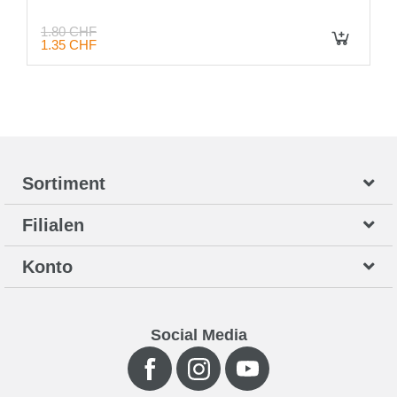
1.80 CHF
1.35 CHF
IN DEN WARENKORB
Sortiment
Filialen
Konto
Social Media